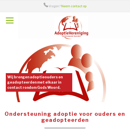
Vragen?
Neem contact op
Over ons
Bestuur
Adieu
Adoptiecontact
Handige links
Wij brengen adoptieouders en
geadopteerden met elkaar in
contact rondom Gods Woord.
Ondersteuning adoptie voor ouders en
geadopteerden