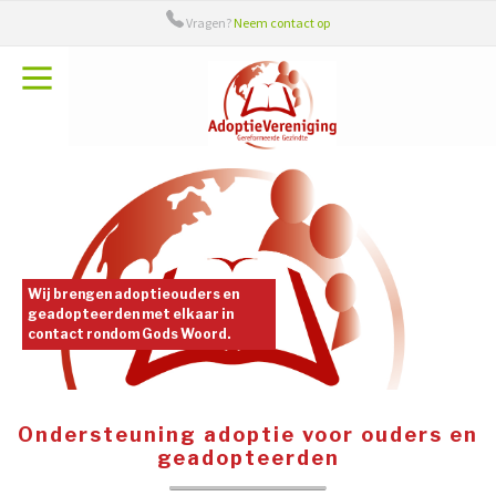
Vragen?
Neem contact op
Over ons
Bestuur
Adieu
Adoptiecontact
Handige links
Wij brengen adoptieouders en
geadopteerden met elkaar in
contact rondom Gods Woord.
Ondersteuning adoptie voor ouders en
geadopteerden