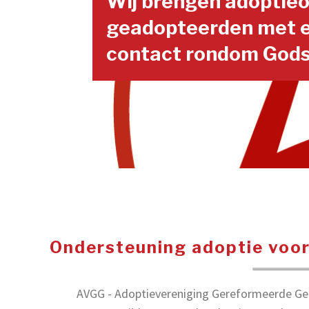
Wij brengen adoptie
geadopteerden met e
contact rondom Gods
Ondersteuning adoptie voo
AVGG - Adoptievereniging Gereformeerde Gez