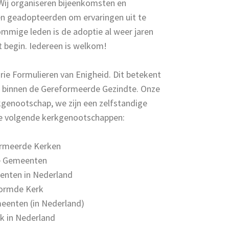
 Wij organiseren bijeenkomsten en
n geadopteerden om ervaringen uit te
mmige leden is de adoptie al weer jaren
t begin. Iedereen is welkom!
rie Formu­lieren van Enigheid. Dit betekent
 binnen de Gerefor­meerde Gezindte. Onze
kgenootschap, we zijn een zelfstandige
de volgende kerkgenootschappen:
formeerde Kerken
e Gemeenten
nten in Nederland
vormde Kerk
enten (in Nederland)
k in Nederland