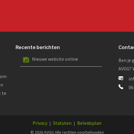
Recente berichten
Conta
Nieuwe website online
Ben je 
AVGG? W
dom
in
en
06
t te
Privacy
Statuten
Beleidsplan
|
|
© 2026 AVGG Alle rechten voorbehouden