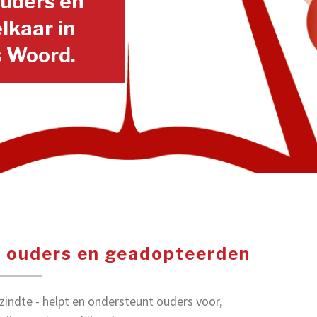
ouders en
lkaar in
 Woord.
r ouders en geadopteerden
indte - helpt en ondersteunt ouders voor,