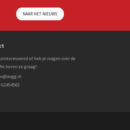
NAAR HET NIEUWS
ct
geïnteresseerd of heb je vragen over de
e horen ze graag!
fo@avgg.nl
-52454565