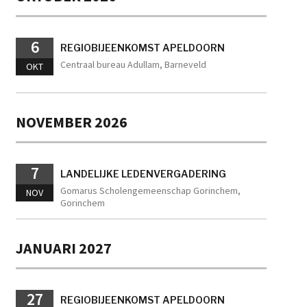
6
REGIOBIJEENKOMST APELDOORN
Centraal bureau Adullam, Barneveld
OKT
NOVEMBER 2026
7
LANDELIJKE LEDENVERGADERING
Gomarus Scholengemeenschap Gorinchem,
NOV
Gorinchem
JANUARI 2027
27
REGIOBIJEENKOMST APELDOORN