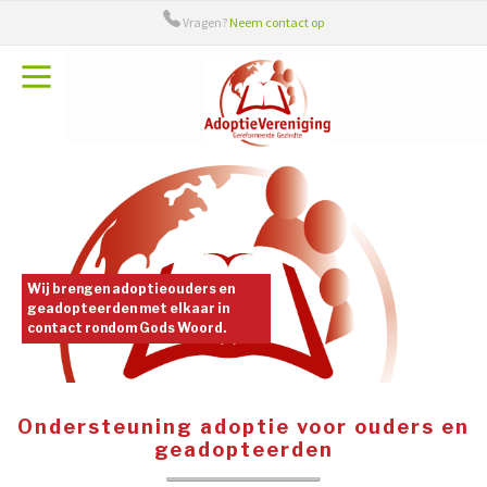
Vragen?
Neem contact op
Over ons
Bestuur
Adieu
Adoptiecontact
Handige links
Wij brengen adoptieouders en
geadopteerden met elkaar in
contact rondom Gods Woord.
Ondersteuning adoptie voor ouders en
geadopteerden